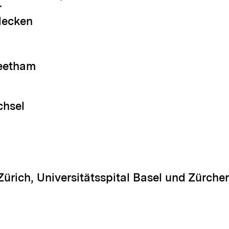
r
decken
heetham
chsel
 Zürich, Universitätsspital Basel und Zürcher